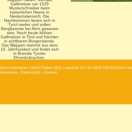
Gallmetzer var 1529
Musterschreiber beim
kaiserlichen Heere in
Niederösterreich. Die
Nachkommen liesen sich in
Tyrol nieder und sollen
Bergbeamte bei Ahrn gewesen
sein. Noch heute blühen
Gallmetzer in Tirol und Kärnten
in achtbaren Bürgerstande.
Das Wappen stammt aus dem
16. Jahrhundert und findet sich
in Brandis Tyroler
Ehrenkränzchen.
Garni Gallmetzer, I-39052 Kaltern (BZ), Lavardistr. 20 | Tel. 0039 335 8222523 
Impressum
-
Datenschutz
-
Cookies