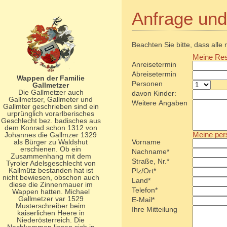
Anfrage un
Beachten Sie bitte, dass alle
Meine Res
Anreisetermin
Abreisetermin
Wappen der Familie
Personen
Gallmetzer
Die Gallmetzer auch
davon Kinder:
Gallmetser, Gallmeter und
Weitere Angaben
Gallmter geschrieben sind ein
urprünglich vorarlberisches
Geschlecht bez. badisches aus
dem Konrad schon 1312 von
Meine per
Johannes die Gallmzer 1329
als Bürger zu Waldshut
Vorname
erschienen. Ob ein
Nachname*
Zusammenhang mit dem
Straße, Nr.*
Tyroler Adelsgeschlecht von
Kallmütz bestanden hat ist
Plz/Ort*
nicht bewiesen, obschon auch
Land*
diese die Zinnenmauer im
Telefon*
Wappen hatten. Michael
Gallmetzer var 1529
E-Mail*
Musterschreiber beim
Ihre Mitteilung
kaiserlichen Heere in
Niederösterreich. Die