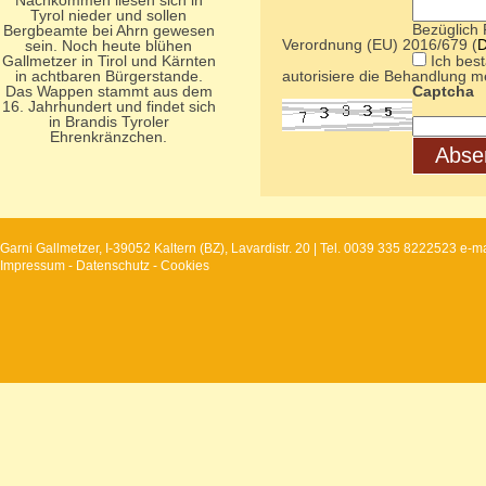
Nachkommen liesen sich in
Tyrol nieder und sollen
Bezüglich 
Bergbeamte bei Ahrn gewesen
Verordnung (EU) 2016/679 (
D
sein. Noch heute blühen
Gallmetzer in Tirol und Kärnten
Ich best
in achtbaren Bürgerstande.
autorisiere die Behandlung m
Das Wappen stammt aus dem
Captcha
16. Jahrhundert und findet sich
in Brandis Tyroler
Ehrenkränzchen.
Abse
Garni Gallmetzer, I-39052 Kaltern (BZ), Lavardistr. 20 | Tel. 0039 335 8222523 
Impressum
-
Datenschutz
-
Cookies