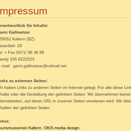
Impressum
erantwortlich für Inhalte:
arni Gallmetzer
-39052 Kaltern (BZ)
avardistr. 20
el. + Fax 0471/ 96 36 88
andy 335 8222523
 -mail : garni.gallmetzer@rolmail.net
inks zu externen Seiten:
ir haben Links zu anderen Seiten im Internet gelegt. Für alle diese Link
nhalte oder die Gestaltung der gelinkten Seiten. Wir übernehmen keinerl
nternetseiten, auf deren URL in unseren Seiten verwiesen wird. Wir dis
nhalten der gelinkten Seiten.
otos:
ourismusverein Kaltern
,
OKiS media design
,