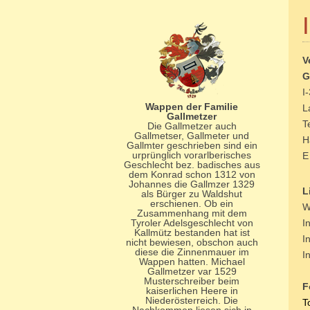
V
G
I
Wappen der Familie
L
Gallmetzer
T
Die Gallmetzer auch
Gallmetser, Gallmeter und
H
Gallmter geschrieben sind ein
urprünglich vorarlberisches
E
Geschlecht bez. badisches aus
dem Konrad schon 1312 von
Johannes die Gallmzer 1329
L
als Bürger zu Waldshut
erschienen. Ob ein
W
Zusammenhang mit dem
Tyroler Adelsgeschlecht von
I
Kallmütz bestanden hat ist
I
nicht bewiesen, obschon auch
diese die Zinnenmauer im
I
Wappen hatten. Michael
Gallmetzer var 1529
Musterschreiber beim
F
kaiserlichen Heere in
Niederösterreich. Die
T