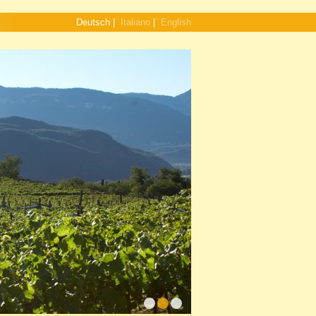
Deutsch
|
Italiano
|
English
1
2
3