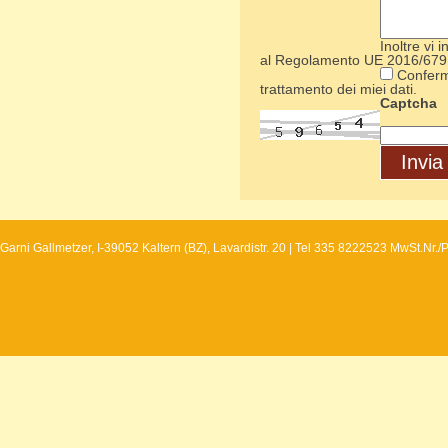
Inoltre vi 
al Regolamento UE 2016/679
Conferm
trattamento dei miei dati.
Captcha
Invia
Garni Gallmetzer, I-39052 Kaltern (BZ), Lavardistr. 20 | Tel 335 8222523 MwSt.Nr.