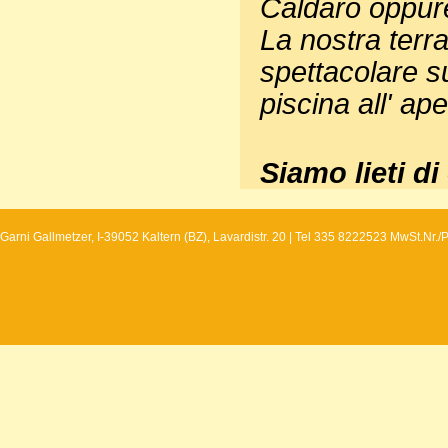
Caldaro oppur
La nostra terra
spettacolare s
piscina all' ap
Siamo lieti di
Garni Gallmetzer, I-39052 Kaltern (BZ), Lavardistr. 20 | Tel 335 8222523 MwSt.Nr.