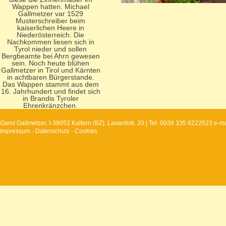
Wappen hatten. Michael
Gallmetzer var 1529
Musterschreiber beim
kaiserlichen Heere in
Niederösterreich. Die
Nachkommen liesen sich in
Tyrol nieder und sollen
Bergbeamte bei Ahrn gewesen
sein. Noch heute blühen
Gallmetzer in Tirol und Kärnten
in achtbaren Bürgerstande.
Das Wappen stammt aus dem
16. Jahrhundert und findet sich
in Brandis Tyroler
Ehrenkränzchen.
Garni Gallmetzer, I-39052 Kaltern (BZ), Lavardistr. 20 | Tel. 0039 335 8222523 
Impressum
-
Datenschutz
-
Cookies