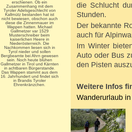
erschienen. Ob ein
die Schlucht du
Zusammenhang mit dem
Tyroler Adelsgeschlecht von
Stunden.
Kallmütz bestanden hat ist
nicht bewiesen, obschon auch
diese die Zinnenmauer im
Der bekannte Ros
Wappen hatten. Michael
Gallmetzer var 1529
auch für Alpinw
Musterschreiber beim
kaiserlichen Heere in
Niederösterreich. Die
Im Winter biete
Nachkommen liesen sich in
Tyrol nieder und sollen
Auto oder Bus zu
Bergbeamte bei Ahrn gewesen
sein. Noch heute blühen
den Pisten ausz
Gallmetzer in Tirol und Kärnten
in achtbaren Bürgerstande.
Das Wappen stammt aus dem
16. Jahrhundert und findet sich
in Brandis Tyroler
Ehrenkränzchen.
Weitere Infos fi
Wanderurlaub in