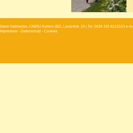
Garni Gallmetzer, I-39052 Kaltern (BZ), Lavardistr. 20 | Tel. 0039 335 8222523 
Impressum
-
Datenschutz
-
Cookies